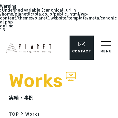
Warning
: Undefined variable $canonical_url in
/home/planetllc/pla.co.jp/public_html/wp-
content/themes/planet_website/template/meta/canonic
al.php
on line
13
MENU
CONTACT
Works
実績・事例
TOP
Works