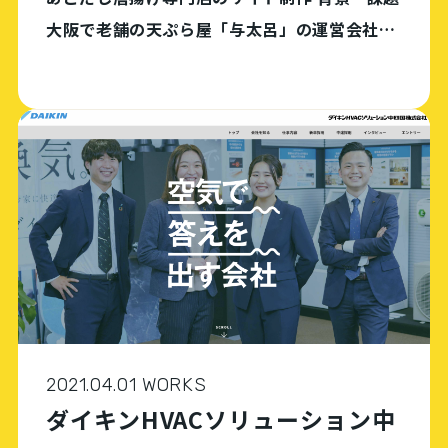
大阪で老舗の天ぷら屋「与太呂」の運営会社。
これまで飲食店の高級業態を展開してきたが、
コロナ禍を契機に新業態（ファースフード）へ
の参入を決定。新たな顧客層の獲得に向け、既
存業態 […]
2021.04.01 WORKS
ダイキンHVACソリューション中