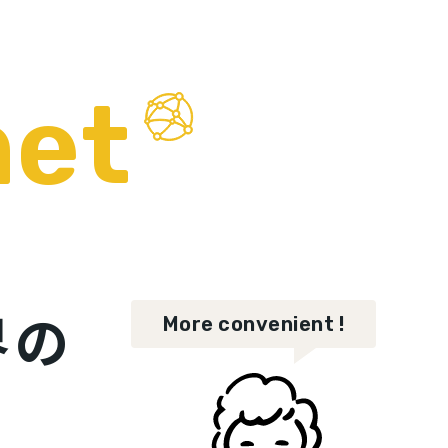
net
界の
More convenient !