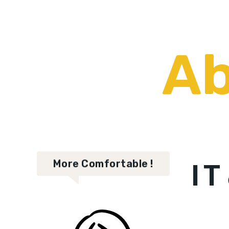
A
I
More Comfortable !