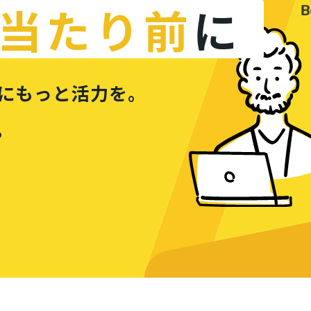
当たり前
に
B
にもっと活力を。
。