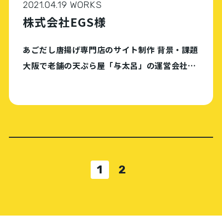
2021.04.19 WORKS
株式会社EGS様
あごだし唐揚げ専門店のサイト制作 背景・課題
大阪で老舗の天ぷら屋「与太呂」の運営会社。
これまで飲食店の高級業態を展開してきたが、
コロナ禍を契機に新業態（ファースフード）へ
の参入を決定。新たな顧客層の獲得に向け、既
存業態 […]
1
2